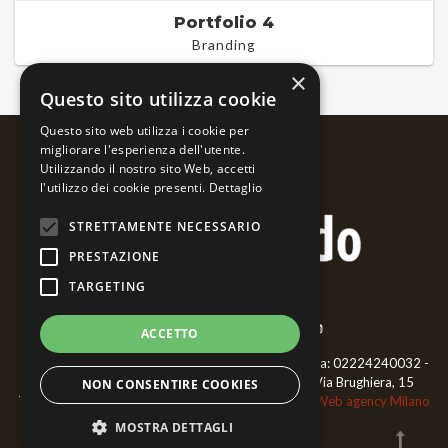
Portfolio 4
Branding
×
Questo sito utilizza cookie
Questo sito web utilizza i cookie per
migliorare l'esperienza dell'utente.
Utilizzando il nostro sito Web, accetti
l'utilizzo dei cookie presenti.
Dettaglio
STRETTAMENTE NECESSARIO
PRESTAZIONE
TARGETING
ACCETTO
Bernardo Ariatta - Pittore iperrealista - ©2018 P.iva: 02224240032 -
CF: RTTBNR66L02F952P - Cell.
3468477006
- Via Brughiera, 15
NON CONSENTIRE COOKIES
Trecate 28069 (NO)
Privacy Policy
|
Cookie Policy
Web agency Milano
GraficaeFoto
MOSTRA DETTAGLI