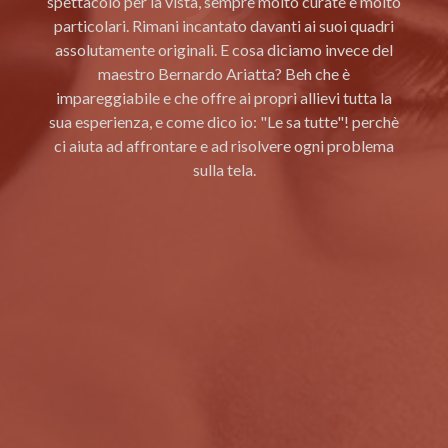
spettacolo per la vista, sempre molto curate e molto
particolari. Rimani incantato davanti ai suoi quadri
assolutamente originali. E cosa diciamo invece del
maestro Bernardo Ariatta? Beh che è
impareggiabile e che offre ai propri allievi tutta la
sua esperienza, e come dico io: "Le sa tutte"! perchè
ci aiuta ad affrontare e ad risolvere ogni problema
sulla tela.