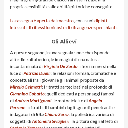
propria sensibilità e alle abilità pittoriche conseguite.
La rassegna è aperta dal maestro
, con i suoi
dipinti
intessuti di riflessi luminosi e di rifrangenze specchianti.
Gli Allievi
A queste seguono, in una segnalazione che risponde
all’ordine alfabetico, le immagini di una natura
incontaminata di
Virginia De Zordo
; i fiori immersi nella
luce di
Patrizia
Duelli
; le relazioni formali, cromatiche e
concettuali fra i giovani e gli animali proposte da
Mirella Gelmetti
; i ritratti partecipati nel profondo di
Giannina
Gobatto
; quelli dedicati a personaggi famosi
di
Andrea Martignoni
; le motociclette di
Angelo
Perrone
; i ritratti di bambini dagli sguardi penetranti e
indagatori di
Rita
Chiara Serra
; la poliedrica varietà di
soggetti di
Antonella Sivaglieri
; la pittura degli affetti di
Stefania Tornese
; i paesaggi riservati e intimi di