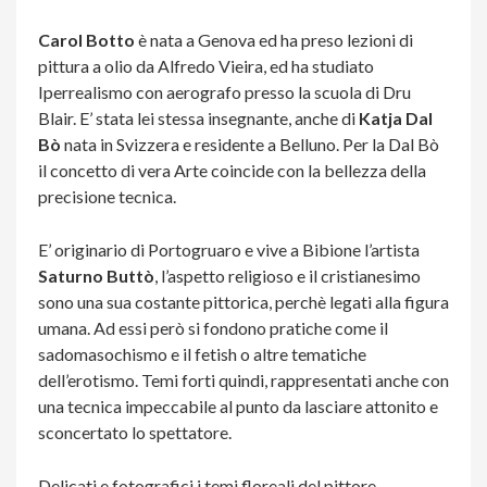
Carol Botto
è nata a Genova ed
ha preso lezioni di
pittura a olio da Alfredo Vieira, ed ha studiato
Iperrealismo con aerografo presso la scuola di Dru
Blair
.
E’ stata lei stessa insegnante, anche di
Katja Dal
Bò
nata in Svizzera e residente a Belluno. Per la Dal Bò
il concetto di vera Arte coincide con la bellezza della
precisione tecnica.
E’ originario di Portogruaro e vive a Bibione l’artista
Saturno Buttò
, l’aspetto religioso e il cristianesimo
sono una sua costante pittorica, perchè legati alla figura
umana. Ad essi però si fondono pratiche come il
sadomasochismo e il fetish o altre tematiche
dell’erotismo. Temi forti quindi, rappresentati anche con
una tecnica impeccabile al punto da lasciare attonito e
sconcertato lo spettatore.
Delicati e fotografici i temi floreali del pittore