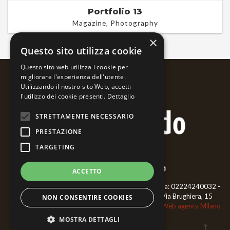
Portfolio 13
Magazine, Photography
×
Questo sito utilizza cookie
Questo sito web utilizza i cookie per
migliorare l'esperienza dell'utente.
Utilizzando il nostro sito Web, accetti
l'utilizzo dei cookie presenti.
Dettaglio
STRETTAMENTE NECESSARIO
PRESTAZIONE
TARGETING
ACCETTO
Bernardo Ariatta - Pittore iperrealista - ©2018 P.iva: 02224240032 -
CF: RTTBNR66L02F952P - Cell.
3468477006
- Via Brughiera, 15
NON CONSENTIRE COOKIES
Trecate 28069 (NO)
Privacy Policy
|
Cookie Policy
Web agency Milano
GraficaeFoto
MOSTRA DETTAGLI