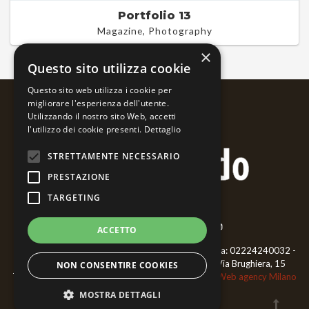
Portfolio 13
Magazine, Photography
×
Questo sito utilizza cookie
Questo sito web utilizza i cookie per
migliorare l'esperienza dell'utente.
Utilizzando il nostro sito Web, accetti
l'utilizzo dei cookie presenti.
Dettaglio
STRETTAMENTE NECESSARIO
PRESTAZIONE
TARGETING
ACCETTO
Bernardo Ariatta - Pittore iperrealista - ©2018 P.iva: 02224240032 -
CF: RTTBNR66L02F952P - Cell.
3468477006
- Via Brughiera, 15
NON CONSENTIRE COOKIES
Trecate 28069 (NO)
Privacy Policy
|
Cookie Policy
Web agency Milano
GraficaeFoto
MOSTRA DETTAGLI