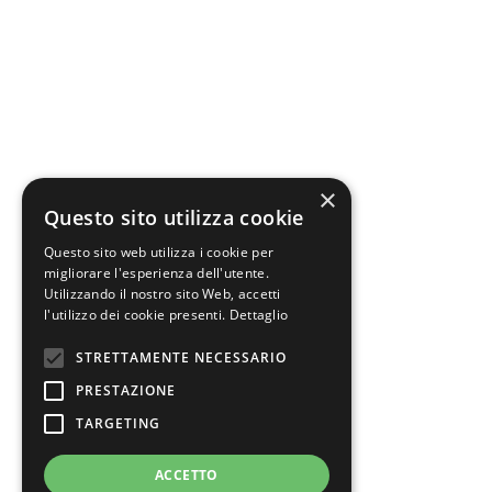
Previous
Next
Close
Test Caption
Test Description goes like this
×
Questo sito utilizza cookie
Questo sito web utilizza i cookie per
migliorare l'esperienza dell'utente.
Utilizzando il nostro sito Web, accetti
l'utilizzo dei cookie presenti.
Dettaglio
STRETTAMENTE NECESSARIO
PRESTAZIONE
TARGETING
ACCETTO