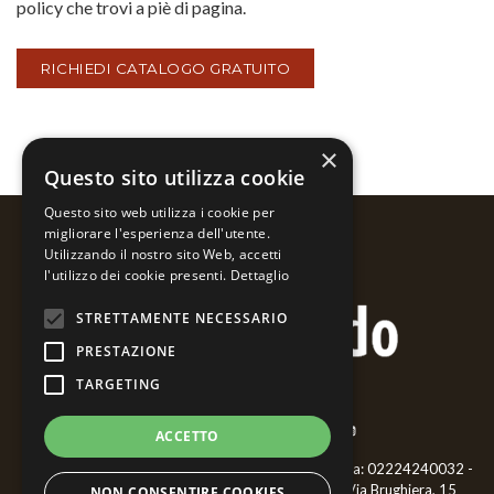
policy che trovi a piè di pagina.
×
Questo sito utilizza cookie
Questo sito web utilizza i cookie per
migliorare l'esperienza dell'utente.
Utilizzando il nostro sito Web, accetti
l'utilizzo dei cookie presenti.
Dettaglio
STRETTAMENTE NECESSARIO
PRESTAZIONE
TARGETING
ACCETTO
Bernardo Ariatta - Pittore iperrealista - ©2018 P.iva: 02224240032 -
CF: RTTBNR66L02F952P - Cell.
3468477006
- Via Brughiera, 15
NON CONSENTIRE COOKIES