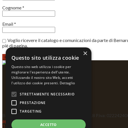
Cognome
*
Email
*
Voglio ricevere il catalogo e comunicazioni da parte di Bernardo 
piè di pagina.
×
Questo sito utilizza cookie
Questo sito web utilizza i cookie per
migliorare l'esperienza dell'utente.
Utilizzando il nostro sito Web, accetti
l'utilizzo dei cookie presenti.
Dettaglio
STRETTAMENTE NECESSARIO
PRESTAZIONE
TARGETING
Bernardo Ariatta - Pittore iperrealista - ©2018 P.iva: 02224
agency Milano
GraficaeFoto
ACCETTO