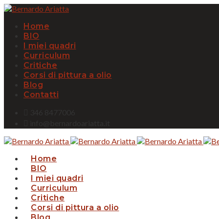
Home
BIO
I miei quadri
Curriculum
Critiche
Corsi di pittura a olio
Blog
Contatti
346 8477006
info@bernardoariatta.it
Home
BIO
I miei quadri
Curriculum
Critiche
Corsi di pittura a olio
Blog