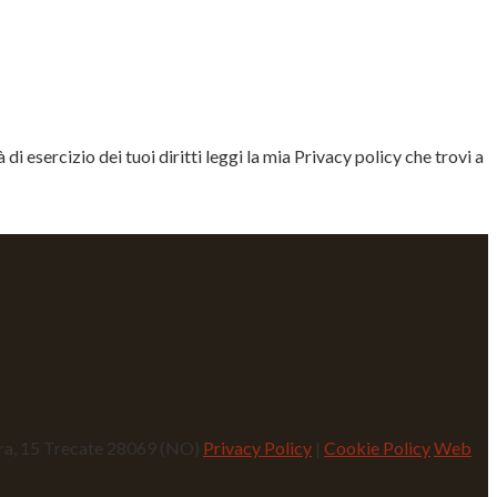
i esercizio dei tuoi diritti leggi la mia Privacy policy che trovi a
era, 15 Trecate 28069 (NO)
Privacy Policy
|
Cookie Policy
Web