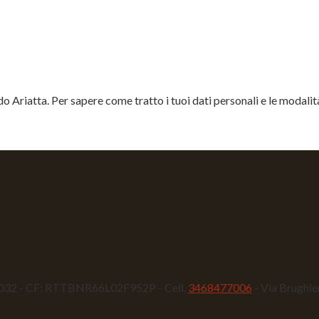
Ariatta. Per sapere come tratto i tuoi dati personali e le modalità d
240032 - CF: RTTBNR66L02F952P - Cell.
3468477006
- Via Brughi