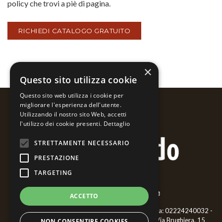
policy che trovi a piè di pagina.
×
Questo sito utilizza cookie
Questo sito web utilizza i cookie per
migliorare l'esperienza dell'utente.
Utilizzando il nostro sito Web, accetti
l'utilizzo dei cookie presenti.
Dettaglio
STRETTAMENTE NECESSARIO
PRESTAZIONE
TARGETING
ACCETTO
Bernardo Ariatta - Pittore iperrealista - ©2018 P.iva: 02224240032 -
CF: RTTBNR66L02F952P - Cell.
3468477006
- Via Brughiera, 15
NON CONSENTIRE COOKIES