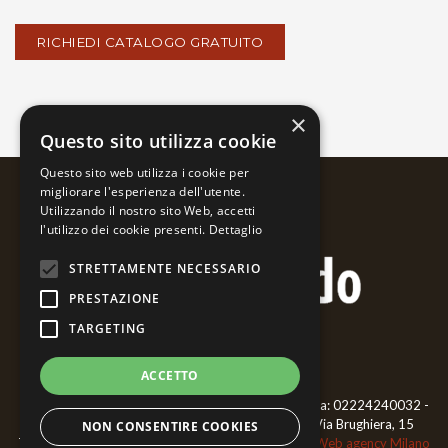
×
Questo sito utilizza cookie
Questo sito web utilizza i cookie per
migliorare l'esperienza dell'utente.
Utilizzando il nostro sito Web, accetti
l'utilizzo dei cookie presenti.
Dettaglio
STRETTAMENTE NECESSARIO
PRESTAZIONE
TARGETING
ACCETTO
Bernardo Ariatta - Pittore iperrealista - ©2018 P.iva: 02224240032 -
CF: RTTBNR66L02F952P - Cell.
3468477006
- Via Brughiera, 15
NON CONSENTIRE COOKIES
Trecate 28069 (NO)
Privacy Policy
|
Cookie Policy
Web agency Milano